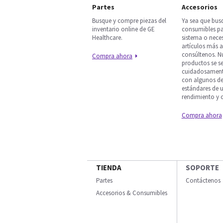
Partes
Accesorios
Busque y compre piezas del
Ya sea que bus
inventario online de GE
consumibles p
Healthcare.
sistema o nece
artículos más 
consúltenos. N
Compra ahora
productos se s
cuidadosament
con algunos de
estándares de u
rendimiento y c
Compra ahora
TIENDA
SOPORTE
Partes
Contáctenos
Accesorios & Consumibles