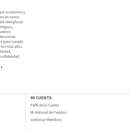
que accesorios y
ara un nuevo
site reemplazar
antiguos,
uestros
eleccionan
e para cumplir
 los más altos
tilidad,
onfiabilidad.
MI CUENTA
Perfil de la Cuenta
Mi Historial de Pedidos
Gestionar Miembros