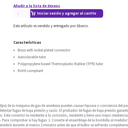
Añadir a la lista de deseos
Iniciar sesión y agregar al carrito
Este artículo es vendido y entregado por Gbarco.
Características
Brass with nickel plated connector
Autoclavable tube
Polypropylene based Thermoplastic Rubber (TPR) tube
RoHS compliant
 (lps) de la máquina de gas de anestesia pueden causar hipoxia o conciencia del pac
 detectar fugas de baja presión y vacío. El probador de fugas de baja presión garanti
 Este conector es resistente a la corrosión, resistente y tiene una mejor resistenci
 Para comprobar si hay fugas: 1. Conecte el ensamblaje de la bombilla al medidor de
rsistirá durante al menos 2 minutos antes de que el bulbo se exPanda completame