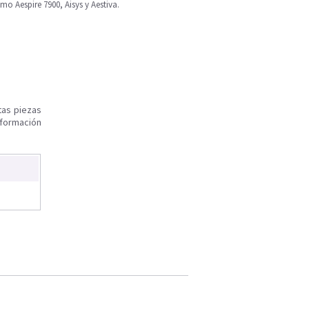
mo Aespire 7900, Aisys y Aestiva.
tas piezas
nformación