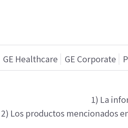
GE Healthcare
GE Corporate
P
1) La inf
2) Los productos mencionados en e