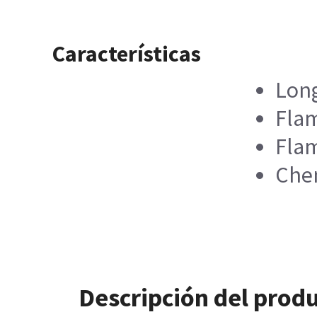
Características
Long
Flam
Flam
Chem
Descripción del prod