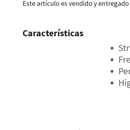
Este artículo es vendido y entregado
Características
St
Fr
Per
Hig