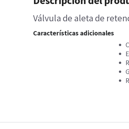
Descripción del prod
Válvula de aleta de rete
Características adicionales
C
E
R
G
R