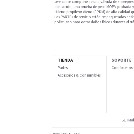
servicio se compone de una válvula de sobrepres
alineación, una prueba de peso MOPV probada y u
etileno propileno dieno (EPDM) de alta calidad 
Las PARTEs de servicio están empaquetadas de fo
polietileno para evitar daños físicos durante el tr
TIENDA
SOPORTE
Partes
Contáctenos
Accesorios & Consumibles
GE Heal