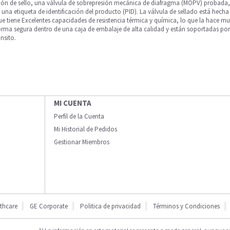
ión de sello, una válvula de sobrepresión mecánica de diafragma (MOPV) probada,
na etiqueta de identificación del producto (PID). La válvula de sellado está he
que tiene Excelentes capacidades de resistencia térmica y química, lo que la hace
rma segura dentro de una caja de embalaje de alta calidad y están soportadas por
ánsito.
MI CUENTA
Perfil de la Cuenta
Mi Historial de Pedidos
Gestionar Miembros
thcare
GE Corporate
Politica de privacidad
Términos y Condiciones