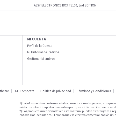
ASSY ELECTRONICS BOX T2100, 2nd EDITION
MI CUENTA
Perfil de la Cuenta
Mi Historial de Pedidos
Gestionar Miembros
thcare
GE Corporate
Politica de privacidad
Términos y Condiciones
1) La información en este material se presenta a modo general, aunque s
existir distintas interpretaciones al respecto; esta información puede ser d
2) Los productos mencionados en este material pueden estar sujetos a reg
en todas las localidades. El embarque y la efectiva comercialización única