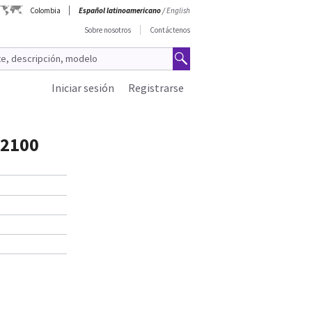
Colombia
Español latinoamericano
/
English
Sobre nosotros
Contáctenos
Iniciar sesión
Registrarse
T2100