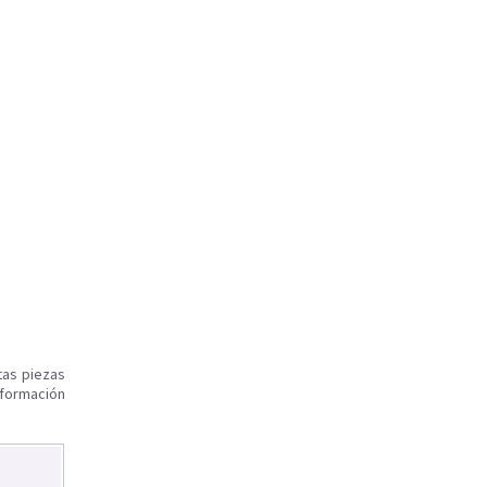
tas piezas
nformación