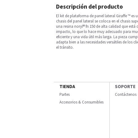
Descripción del producto
El kit de plataforma de panel lateral Giraffe ™ 
chasis del panel lateral se coloca en el chasis su
una resina noryl® fn 150 de alta calidad que está 
impacto, lo que lo hace muy adecuado para mucha
eficiente y una vida útil más larga. La pieza cu
adapta bien a las necesidades versátiles de los c
el tránsito.
TIENDA
SOPORTE
Partes
Contáctenos
Accesorios & Consumibles