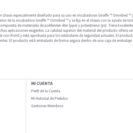
es un chasis especialmente diseñado para su uso en incubadoras Giraffe ™ Omnibed ™
perior de la incubadora Giraffe ™ Omnibed ™ y se fija en el chasis con la ayuda de to
compuesta de materiales de polifenilen éter (ppe) y poliestireno (ps). Tiene Excelente
s aplicaciones exigentes. La calidad superior del material del producto ofrece 
mple con RoHS y está aprobada para los estándares de seguridad actuales. El produc
lientes. El producto está embalado de forma segura dentro de una caja de embalaje d
MI CUENTA
Perfil de la Cuenta
Mi Historial de Pedidos
Gestionar Miembros