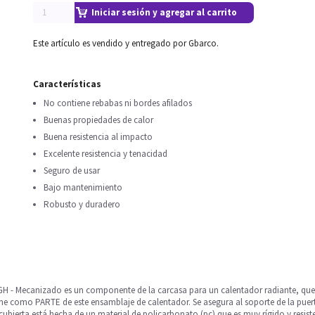
Iniciar sesión y agregar al carrito
Este artículo es vendido y entregado por Gbarco.
Características
No contiene rebabas ni bordes afilados
Buenas propiedades de calor
Buena resistencia al impacto
Excelente resistencia y tenacidad
Seguro de usar
Bajo mantenimiento
Robusto y duradero
or GH - Mecanizado es un componente de la carcasa para un calentador radiante, qu
iene como PARTE de este ensamblaje de calentador. Se asegura al soporte de la puer
cubierta está hecha de un material de policarbonato (pc) que es muy rígido y resiste