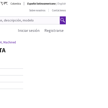
Colombia
Español latinoamericano
/
English
Sobre nosotros
Contáctenos
Iniciar sesión
Registrarse
H, Machined
TA