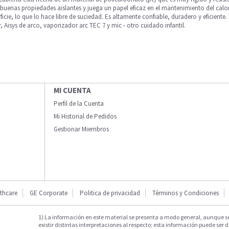
e buenas propiedades aislantes y juega un papel eficaz en el mantenimiento del calor
rficie, lo que lo hace libre de suciedad. Es altamente confiable, duradero y eficiente. 
 Aisys de arco, vaporizador arc TEC 7 y mic - otro cuidado infantil.
MI CUENTA
Perfil de la Cuenta
Mi Historial de Pedidos
Gestionar Miembros
thcare
GE Corporate
Politica de privacidad
Términos y Condiciones
1) La información en este material se presenta a modo general, aunque s
existir distintas interpretaciones al respecto; esta información puede ser d