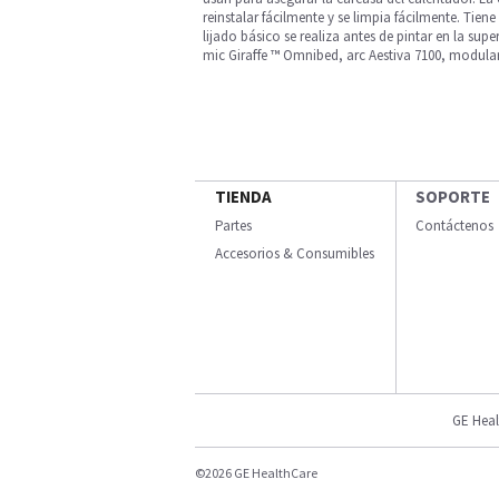
reinstalar fácilmente y se limpia fácilmente. Tien
lijado básico se realiza antes de pintar en la supe
mic Giraffe ™ Omnibed, arc Aestiva 7100, modular,
TIENDA
SOPORTE
Partes
Contáctenos
Accesorios & Consumibles
GE Heal
©2026 GE HealthCare