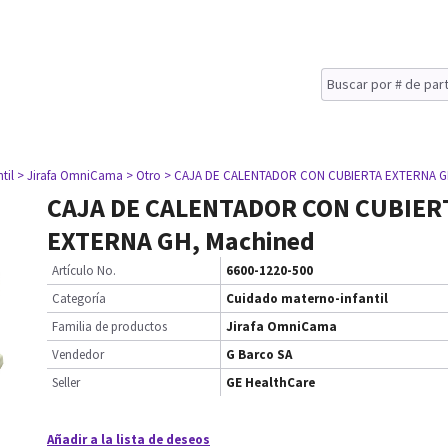
til
> Jirafa OmniCama
> Otro
> CAJA DE CALENTADOR CON CUBIERTA EXTERNA G
CAJA DE CALENTADOR CON CUBIER
EXTERNA GH, Machined
Artículo No.
6600-1220-500
Categoría
Cuidado materno-infantil
Familia de productos
Jirafa OmniCama
Vendedor
G Barco SA
Seller
GE HealthCare
Añadir a la lista de deseos