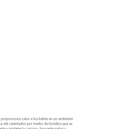
e proporciona calor a los bebés en un ambiente
ta del calentador por medio de tornillos que se
nte y protege la carcasa. Se puede quitar y