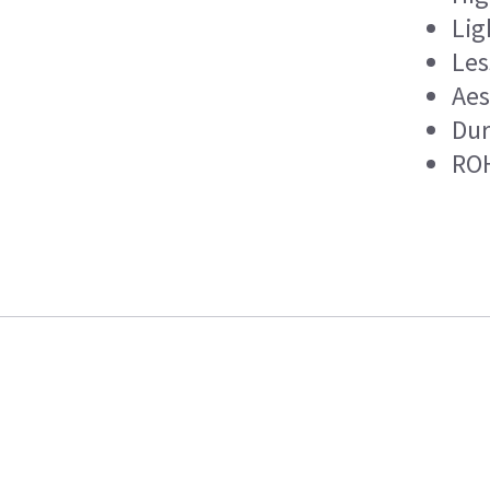
Lig
Les
Aes
Dur
RO