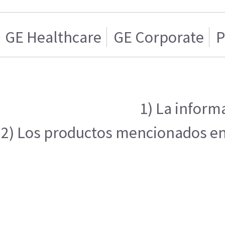
GE Healthcare
GE Corporate
P
1) La inform
2) Los productos mencionados en e