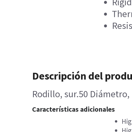
Rigid
Therm
Resi
Descripción del prod
Rodillo, sur.50 Diámetro
Características adicionales
Hig
Hig