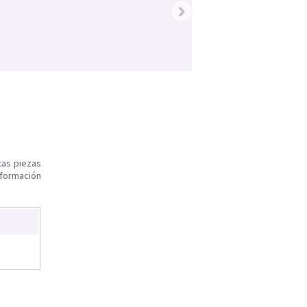
›
tas piezas
nformación