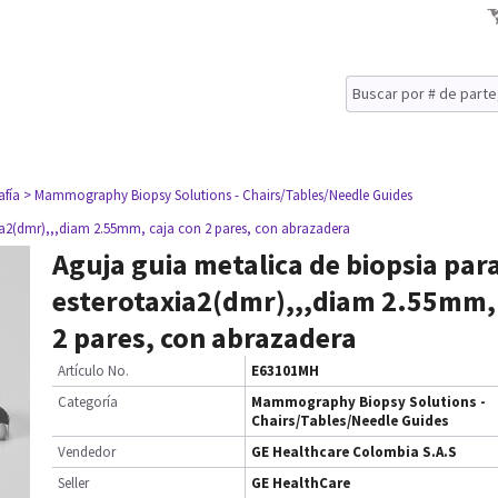
fía
> Mammography Biopsy Solutions - Chairs/Tables/Needle Guides
xia2(dmr),,,diam 2.55mm, caja con 2 pares, con abrazadera
Aguja guia metalica de biopsia par
esterotaxia2(dmr),,,diam 2.55mm, 
2 pares, con abrazadera
Artículo No.
E63101MH
Categoría
Mammography Biopsy Solutions -
Chairs/Tables/Needle Guides
Vendedor
GE Healthcare Colombia S.A.S
Seller
GE HealthCare