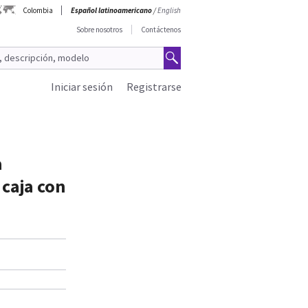
Colombia
Español latinoamericano
/
English
Sobre nosotros
Contáctenos
Iniciar sesión
Registrarse
a
caja con