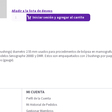
Añadir a la lista de deseos
Iniciar sesión y agregar al carrito
es (bushings) diametro 2.55 mm usados para procedimentos de biópsia en mamograf
delos Senographe 2000D y DMR. Estos son empaquetados con 2 bushings por paquet
s (gauge).
MI CUENTA
Perfil de la Cuenta
Mi Historial de Pedidos
Gestionar Miembros