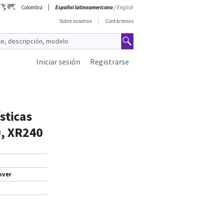
Colombia
Español latinoamericano
/
English
Sobre nosotros
Contáctenos
Iniciar sesión
Registrarse
sticas
0, XR240
over