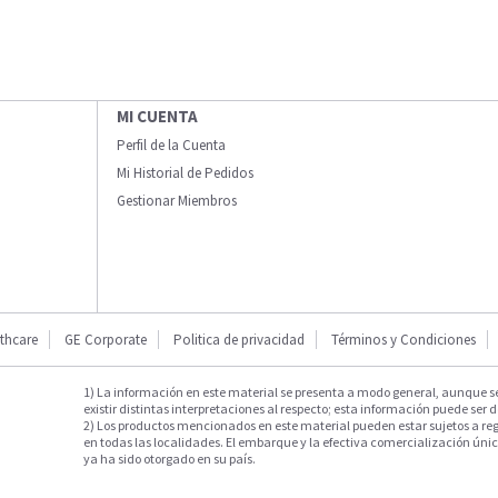
MI CUENTA
Perfil de la Cuenta
Mi Historial de Pedidos
Gestionar Miembros
thcare
GE Corporate
Politica de privacidad
Términos y Condiciones
1) La información en este material se presenta a modo general, aunque s
existir distintas interpretaciones al respecto; esta información puede ser d
2) Los productos mencionados en este material pueden estar sujetos a reg
en todas las localidades. El embarque y la efectiva comercialización única
ya ha sido otorgado en su país.