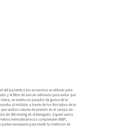
l del paciente y los accesorios se utilizan para
 y el filtro de aire de admisión para evitar que
 tierra, se inserta un pasador de goma de la
bomba al módulo a través de los dos tubos de la
 que ambos valores de presión en el campo de
sión de 260 mmHg en el Manguito. Espere varios
parámetros hemodinámicos comprenden NIBP,
n partes necesarias para medir la medición de