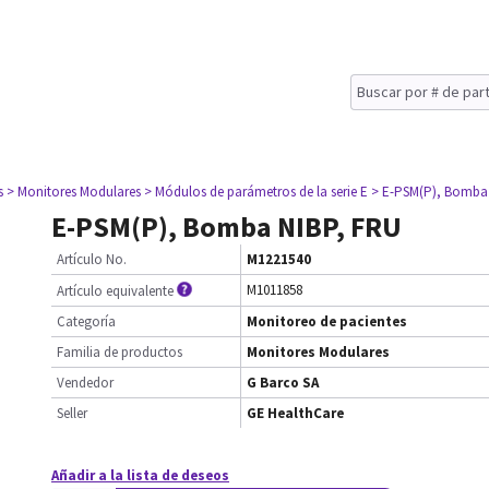
s
> Monitores Modulares
> Módulos de parámetros de la serie E
> E-PSM(P), Bomba
E-PSM(P), Bomba NIBP, FRU
Artículo No.
M1221540
M1011858
Artículo equivalente
Categoría
Monitoreo de pacientes
Familia de productos
Monitores Modulares
Vendedor
G Barco SA
Seller
GE HealthCare
Añadir a la lista de deseos