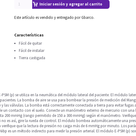
Iniciar sesión y agregar al carrito
Este artículo es vendido y entregado por Gbarco.
Características
Fácil de quitar
Fácil de instalar
Tierra castigada
PSM (p) se utiliza en la neumática del módulo lateral del paciente. El módulo latera
cientes. La bomba de aire se usa para bombear la presión de medición del Manguito
e y las válvulas. La bomba está correctamente conectada a tierra para evitar fugas a
 de un contacto con el suelo. Conecte un manómetro externo de mercurio con una 
ta 200 mmHg (rango permitido de 150 a 300 mmHg) según el manómetro. Verifique
i no es así, gire la rueda de control. El módulo bombea automáticamente una pre
uego verifique que la lectura de presión no caiga más de 6 mmHg por minuto. Los 
 Nibp es un método indirecto para medir la presión arterial. El módulo E-PSM (p) so