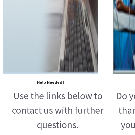
Help Needed?
Use the links below to
Do y
contact us with further
tha
questions.
you