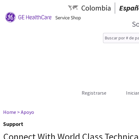
Colombia
Españ
So
Registrarse
Inicia
Home
> Apoyo
Support
Connect With World Class Technica