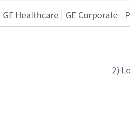
GE Healthcare
GE Corporate
P
2) L